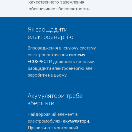
качественного заземления
обеспечивает безопастность!
Як заощадити
електроенергію
Впровадження в існуючу систему
електропостачання
систему
ECOSPECTR
дозволить не тільки
заощадити електроенергію але і
заробити на цьому.
Акумулятори треба
зберігати
Найдорожчий елемент в
електромобілях-
акумулятори
.
Правильно змонтований