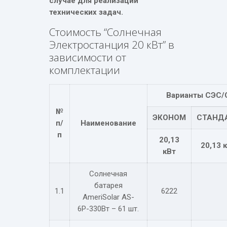
случае для реализации
технических задач.
Стоимость “Солнечная
Электростанция 20 кВт” в
зависимости от
комплектации
Варианты СЭС/
№
ЭКОНОМ
СТАНД
п/
Наименование
п
20,13
20,13 
кВт
Солнечная
батарея
1.1
6222
AmeriSolar AS-
6Р-330Вт – 61 шт.