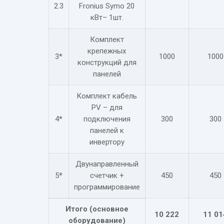
2.3
Fronius Symo 20
кВт– 1шт.
Комплект
крепежных
3*
1000
1000
конструкций для
панелей
Комплект кабель
PV – для
4*
подключения
300
300
панелей к
инвертору
Двунаправленный
5*
счетчик +
450
450
программирование
Итого (основное
10 222
11 01
оборудование)