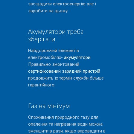
заощадити електроенергію але і
заробити на цьому.
Акумулятори треба
зберігати
Найдорожчий елемент в
електромобілях-
акумулятори
.
Правильно змонтований
сертифікований зарядний пристрій
продовжить їх термін служби більше
гарантійного.
Газ на мінімум
Споживання природного газу для
опалення та нагрівання води можна
зменшити в рази, якщо впровадити в