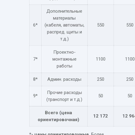
Дополнительные
материалы
6*
(кабеля, автоматы,
550
550
распред. щиты и
т.д.)
Проектно-
7*
монтажные
1100
1100
работы
8*
Админ. расходы
250
250
Прочие расходы
9*
50
50
(транспорт и т.д.)
Всего (цена
12 172
12 96
ориентировочная)
*- цены ориентировочные.
Более