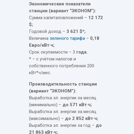
Экономические показатели
станции (вариант “ЭКОНОМ”):
Сумма капиталовложений –
12 172
$;
Годовой доход –
3 621 $*;
Величина
зеленого тарифа
–
0,18
Евро/кВт·ч;
Срок окупаемости – 3
года.
*
– с учётом налогов и
собственного потребления 200
кВт*ч/мес.
Производительность станции
(вариант “ЭКОНОМ”):
Выработка эл. энергии за месяц
(минимально) –
до 571 кВт·ч;
Выработка эл. энергии за месяц
(максимально) –
до 2 852 кВт·ч;
Выработка эл. энергии за год –
до
21 863 кВт·ч;