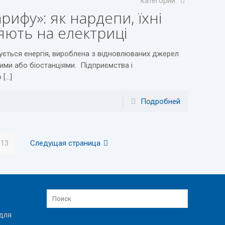
категории
рифу»: як нардепи, їхні
ляють на електриці
пується енергія, вироблена з відновлюваних джерел
вими або біостанціями. Підприємства і
 […]
Подробней
13
Следущая страница
для