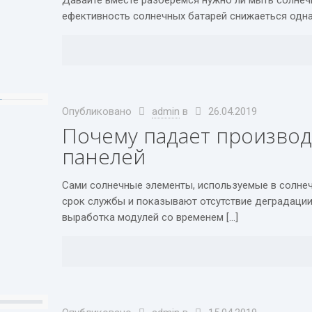
Давайте вместе разберемся нужно ли мыть солнеч
ефективность солнечных батарей снижаеться одна 
Опубликовано
admin
в
26.04.2019
Почему падает произво
панелей
Сами солнечные элементы, используемые в солнеч
срок службы и показывают отсутствие деградации
выработка модулей со временем […]