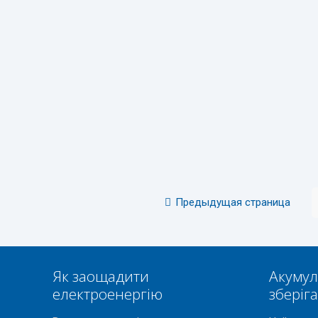
Предыдущая страница
Як заощадити
Акумул
електроенергію
зберіг