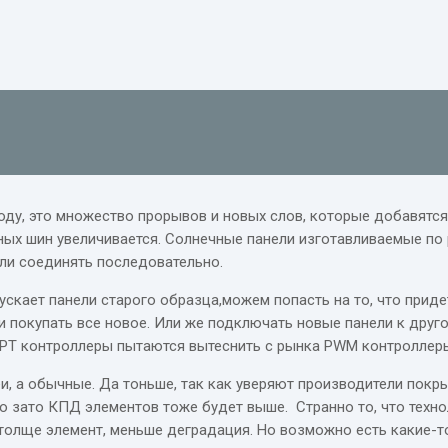
году, это множество прорывов и новых слов, которые добавятся
ых шин увеличивается. Солнечные панели изготавливаемые по р
или соединять последовательно.
ускает панели старого образца,можем попасть на то, что приде
 покупать все новое. Или же подключать новые панели к другом
МРРТ контроллеры пытаются вытеснить с рынка PWM контроллер
и, а обычные. Да тоньше, так как уверяют производители по
о зато КПД элементов тоже будет выше. Странно то, что техно
 толще элемент, меньше деградация. Но возможно есть какие-т