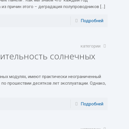
ные панели . Как мы знаем что каждый год
из причин этого – деградация полупроводников […]
Подробней
категории
дительность солнечных
ных модулях, имеют практически неограниченный
 по прошествии десятков лет эксплуатации. Однако,
Подробней