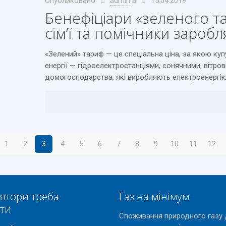
Опубликовано
admin
в
15.04.2019
Бенефіціари «зеленого та
сім’ї та помічники зароб
«Зелений» тариф — це спеціальна ціна, за якою ку
енергії — гідроелектростанціями, сонячними, вітро
домогосподарства, які виробляють електроенергію
1
2
3
4
5
6
7
8
9
10
11
12
ятори треба
Газ на мінімум
ати
Споживання природного газу 