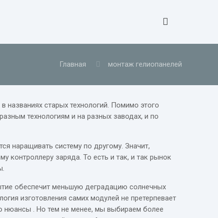
Главная
монтаж гелиопанелей
 в названиях старых технологий. Помимо этого
азным технологиям и на разных заводах, и по
тся наращивать систему по другому. Значит,
у контроллеру заряда. То есть и так, и так рынок
ы.
крытие обеспечит меньшую деградацию солнечных
логия изготовления самих модулей не претерпевает
о нюансы . Но тем не менее, мы выбираем более