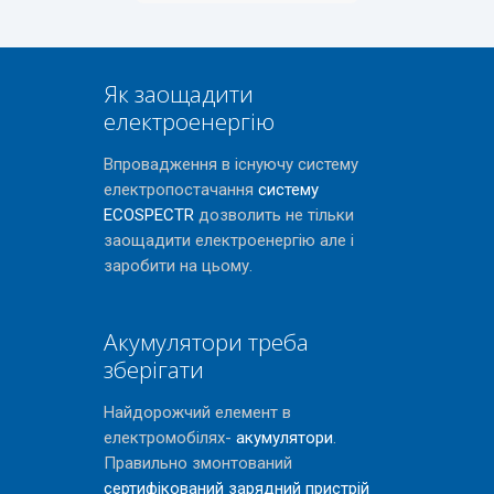
Як заощадити
електроенергію
Впровадження в існуючу систему
електропостачання
систему
ECOSPECTR
дозволить не тільки
заощадити електроенергію але і
заробити на цьому.
Акумулятори треба
зберігати
Найдорожчий елемент в
електромобілях-
акумулятори
.
Правильно змонтований
сертифікований зарядний пристрій