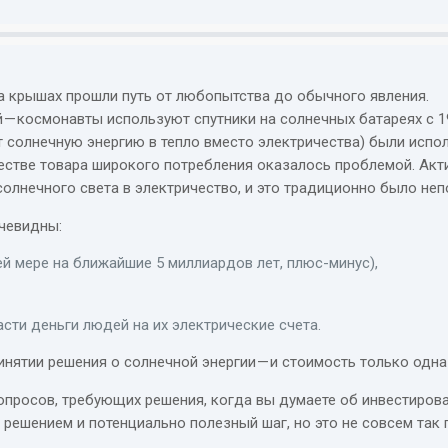
на крышах прошли путь от любопытства до обычного явления.
й — космонавты используют спутники на солнечных батареях с 1
 солнечную энергию в тепло вместо электричества) были испо
естве товара широкого потребления оказалось проблемой. Акти
олнечного света в электричество, и это традиционно было неп
чевидны:
ей мере на ближайшие 5 миллиардов лет, плюс-минус),
сти деньги людей на их электрические счета.
нятии решения о солнечной энергии — и стоимость только одна 
опросов, требующих решения, когда вы думаете об инвестирова
решением и потенциально полезный шаг, но это не совсем так 