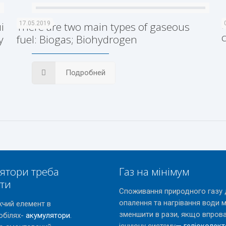
і
There are two main types of gaseous
17.05.2019
у
fuel: Biogas; Biohydrogen
Подробней
ятори треба
Газ на мінімум
ати
Споживання природного газу 
опалення та нагрівання води 
чий елемент в
зменшити в рази, якщо впров
обілях-
акумулятори
.