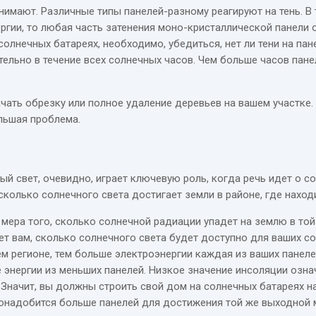
имают. Различные типы панелей-разному реагируют на тень. В 
ргии, то любая часть затенения моно-кристаллической панели 
олнечных батареях, необходимо, убедиться, нет ли тени на па
тительно в течение всех солнечных часов. Чем больше часов пан
ть обрезку или полное удаление деревьев на вашем участке. 
льшая проблема.
ый свет, очевидно, играет ключевую роль, когда речь идет о со
 сколько солнечного света достигает земли в районе, где нахо
— мера того, сколько солнечной радиации упадет на землю в то
жет вам, сколько солнечного света будет доступно для ваших с
ем регионе, тем больше электроэнергии каждая из ваших панел
 энергии из меньших панелей. Низкое значение инсоляции означ
начит, вы должны строить свой дом на солнечных батареях на
, понадобится больше панелей для достижения той же выходной