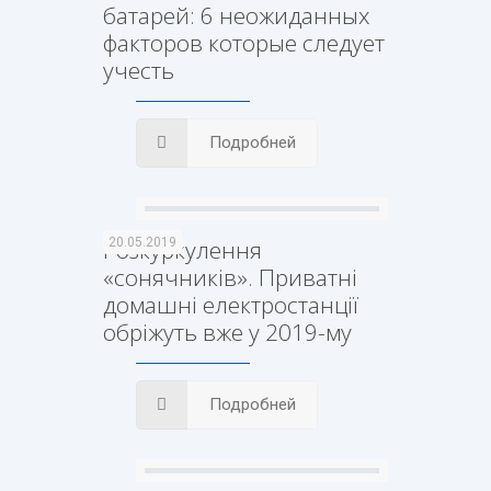
батарей: 6 неожиданных
факторов которые следует
учесть
Подробней
Розкуркулення
20.05.2019
«сонячників». Приватні
домашні електростанції
обріжуть вже у 2019-му
Подробней