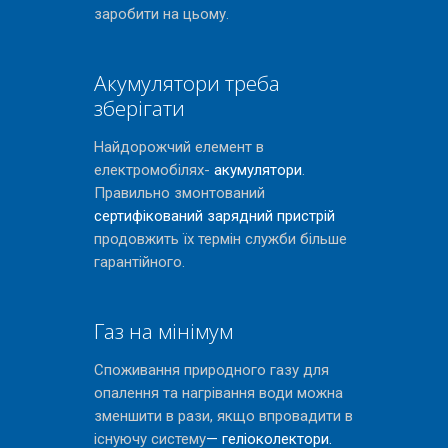
заробити на цьому.
Акумулятори треба
зберігати
Найдорожчий елемент в
електромобілях-
акумулятори
.
Правильно змонтований
сертифікований зарядний пристрій
продовжить їх термін служби більше
гарантійного.
Газ на мінімум
Споживання природного газу для
опалення та нагрівання води можна
зменшити в рази, якщо впровадити в
існуючу систему
— геліоколектори.