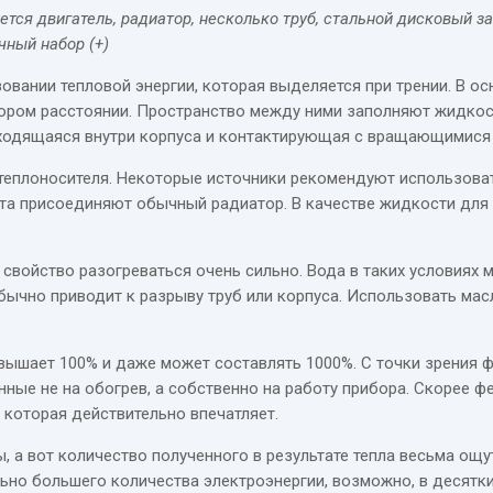
ется двигатель, радиатор, несколько труб, стальной дисковый з
чный набор (+)
овании тепловой энергии, которая выделяется при трении. В о
отором расстоянии. Пространство между ними заполняют жидко
ходящаяся внутри корпуса и контактирующая с вращающимися 
теплоносителя. Некоторые источники рекомендуют использова
тта присоединяют обычный радиатор. В качестве жидкости для
 свойство разогреваться очень сильно. Вода в таких условиях 
бычно приводит к разрыву труб или корпуса. Использовать мас
вышает 100% и даже может составлять 1000%. С точки зрения ф
енные не на обогрев, а собственно на работу прибора. Скорее
которая действительно впечатляет.
, а вот количество полученного в результате тепла весьма ощу
ьно большего количества электроэнергии, возможно, в десятки