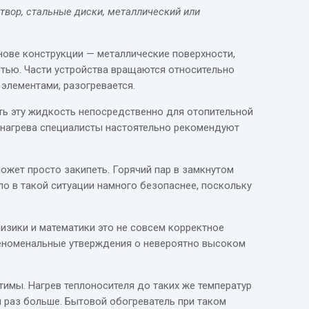
атвор, стальные диски, металлический или
снове конструкции — металлические поверхности,
стью. Части устройства вращаются относительно
элементами, разогревается.
ть эту жидкость непосредственно для отопительной
 нагрева специалисты настоятельно рекомендуют
может просто закипеть. Горячий пар в замкнутом
ло в такой ситуации намного безопаснее, поскольку
изики и математики это не совсем корректное
 феноменальные утверждения о невероятно высоком
тимы. Нагрев теплоносителя до таких же температур
 раз больше. Бытовой обогреватель при таком