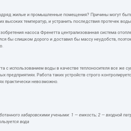
одряд жилые и промышленные помещения? Причины могут быть
ких высоких температур, и устранить последствия протечек вод
 изобретения насоса Френетта централизованная система отопл
ся бы слишком дорого и доставил бы массу неудобств, поэтом
о.
етта с использованием воды в качестве теплоносителя все же
ых предприятиях. Работа таких устройств строго контролируе
ях практически невозможно.
танного хабаровскими учеными: 1 — емкость; 2 — входной патру
ользуется вода