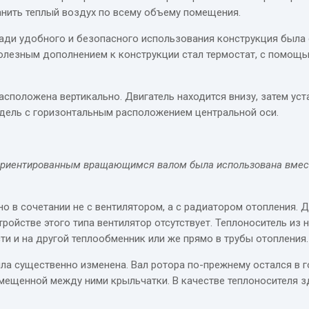
анить теплый воздух по всему объему помещения.
ади удобного и безопасного использования конструкция была с
Полезным дополнением к конструкции стал термостат, с помощ
асположена вертикально. Двигатель находится внизу, затем ус
одель с горизонтальным расположением центральной оси.
 ориентированным вращающимся валом была использована вместе
 в сочетании не с вентилятором, а с радиатором отопления. Д
ройстве этого типа вентилятор отсутствует. Теплоноситель из 
 и на другой теплообменник или же прямо в трубы отопления.
ла существенно изменена. Вал ротора по-прежнему остался в г
ещенной между ними крыльчатки. В качестве теплоносителя з