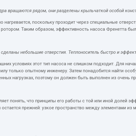
идра вращаются рядом, они разделены крыльчаткой особой конс
 нагревается, поскольку проходит через специальные отверсти
о ротором. Таким образом, эффективность насоса Френетта бы
 сделаны небольшие отверстия. Теплоноситель быстро и эффекти
ашних условиях этот тип насоса не слишком подходит. Для нач
 силу только опытному инженеру. Затем понадобится найти осо
нных нагрузках, поэтому он должен быть выполнен из очень п
яет понять, что принципы его работы с той или иной долей э
я остается прежней: узкое пространство между элементами из 