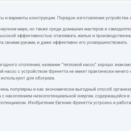
ты и варианты конструкции. Порядок изготовления устройства 
научном мире, но также среди домашних мастеров и самодеятел
 высокой эффективностью отапливать жилые и производственны
та своими руками, и даже эффективно его усовершенствовать.
годного отопления, название “тепловой насос” хорошо знакомо
ловой насос с устройством Френетта не имеет практически ничего
е используют для обогрева.
чень популярны и как экономически выгодный способ организа
а с накоплением низкопотенциальной энергии, содержащейся в п
потенциалом. Изобретение Евгения Френетта устроено и работа