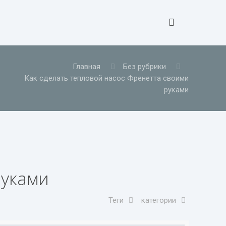
Главная
Без рубрики
Как сделать тепловой насос Френетта своими
руками
руками
Теги
категории