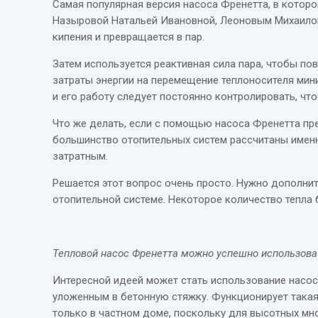
Самая популярная версия насоса Френетта, в котором
Назыровой Натальей Ивановной, Леоновым Михаилом
кипения и превращается в пар.
Затем используется реактивная сила пара, чтобы по
затраты энергии на перемещение теплоносителя мини
и его работу следует постоянно контролировать, чт
Что же делать, если с помощью насоса Френетта пр
большинство отопительных систем рассчитаны имен
затратным.
Решается этот вопрос очень просто. Нужно дополни
отопительной системе. Некоторое количество тепла
Тепловой насос Френетта можно успешно использоват
Интересной идеей может стать использование насоса
уложенным в бетонную стяжку. Функционирует такая 
только в частном доме, поскольку для высотных мн