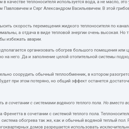
 в качестве теплоносителя используется вода, а не масло, это
 Павловичем и Сярг Александром Васильевичем. В этой грибо
высить скорость перемещения жидкого теплоносителя по канала
мальны, а отдача в виде тепловой энергии очень высокая. Но 
обы избежать аварии.
едполагается организовать обогрев большого помещения или 
но на него. Да и заполнение целой отопительной системы по
тельно соорудить обычный теплообменник, в котором разогрет
 будет при этом потеряно, но общий эффект останется достато
ь в сочетании с системами водяного теплого пола. Но вместо в
 Френетта в сочетании с системой теплого пола. Теплоносител
система обогрева так же, как и обычный водяной теплый пол. 
огоквартирных домов разрешается использовать исключительно