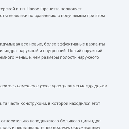
ерской и т.п. Насос Френетта позволяет
боты невелики по сравнению с получаемым при этом
придумывая все новые, более эффективные варианты
цилиндра: наружный и внутренний. Полый наружный
немного меньше, чем размеры полости наружного
носитель помещен в узкое пространство между двумя
 та часть конструкции, в которой находился этот
е относительно неподвижного большого цилиндра.
алось и передавало тепло воздуху, окружающему