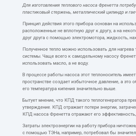
Для изготовления теплового насоса Френетта потребу
пластиковый стержень, металлический цилиндр и гае
Принцип действия этого прибора основан на использ
расположенные не вплотную друг к другу, а на нек
друг друга с помощью электромотора, жидкость, на
Полученное тепло можно использовать для нагрева 
системы. Чаще всего к самодельному насосу Френе
использовать масло, а не воду.
В процессе работы насоса этот теплоноситель имеет
пространстве создает избыточное давление, а это о
его температура кипения значительно выше.
Бытует мнение, что КПД такого теплогенератора пре
утверждение. КПД отражает потери энергии, затрач
КПД насоса Френетта отражают его эффективность, 
Затраты электроэнергии на работу прибора ничтожны
с помощью ТЭНа, например, потребовал бы значител