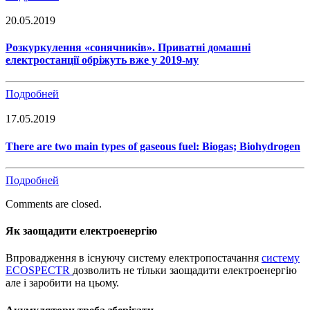
20.05.2019
Розкуркулення «сонячників». Приватні домашні
електростанції обріжуть вже у 2019-му
Подробней
17.05.2019
There are two main types of gaseous fuel: Biogas; Biohydrogen
Подробней
Comments are closed.
Як заощадити електроенергію
Впровадження в існуючу систему електропостачання
систему
ECOSPECTR
дозволить не тільки заощадити електроенергію
але і заробити на цьому.