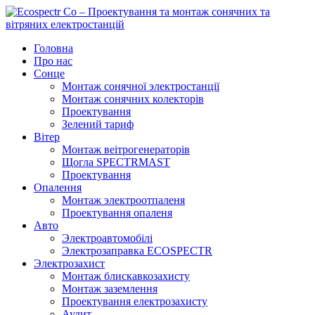
Головна
Про нас
Сонце
Монтаж сонячної электростанції
Монтаж сонячних колекторів
Проектування
Зелений тариф
Вітер
Монтаж веітрогенераторів
Щогла SPECTRMAST
Проектування
Опалення
Монтаж электроотпаленя
Проектування опаленя
Авто
Электроавтомобілі
Электрозаправка ECOSPECTR
Электрозахист
Монтаж блискавкозахисту
Монтаж заземлення
Проектування електрозахисту
Аудит