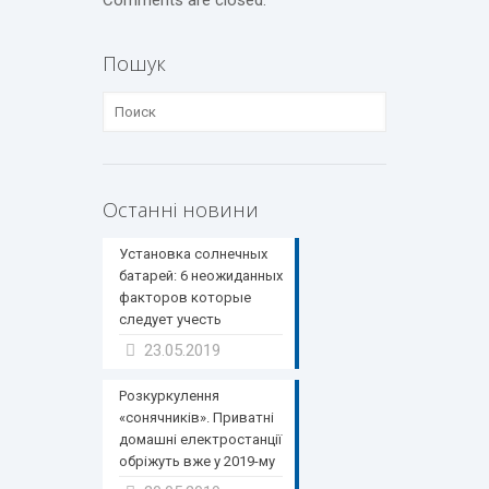
Comments are closed.
Пошук
Останні новини
Установка солнечных
батарей: 6 неожиданных
факторов которые
следует учесть
23.05.2019
Розкуркулення
«сонячників». Приватні
домашні електростанції
обріжуть вже у 2019-му