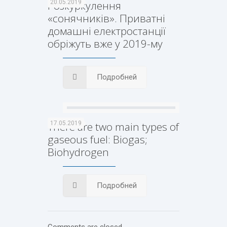
Розкуркулення
20.05.2019
«сонячників». Приватні
домашні електростанції
обріжуть вже у 2019-му
Подробней
There are two main types of
17.05.2019
gaseous fuel: Biogas;
Biohydrogen
Подробней