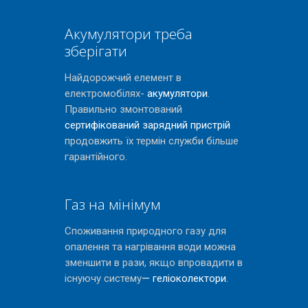
Акумулятори треба
зберігати
Найдорожчий елемент в
електромобілях-
акумулятори
.
Правильно змонтований
сертифікований зарядний пристрій
продовжить їх термін служби більше
гарантійного.
Газ на мінімум
Споживання природного газу для
опалення та нагрівання води можна
зменшити в рази, якщо впровадити в
існуючу систему
— геліоколектори.