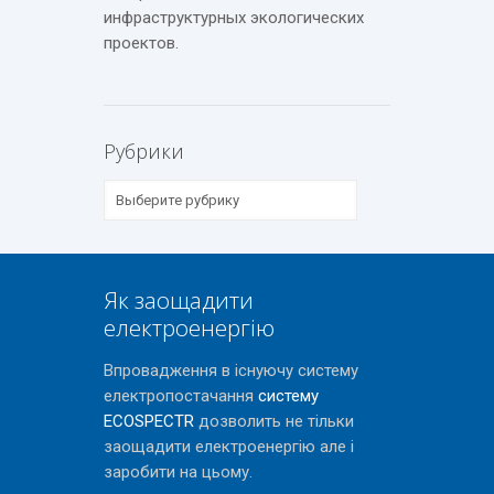
инфраструктурных экологических
проектов.
Рубрики
Рубрики
Як заощадити
електроенергію
Впровадження в існуючу систему
електропостачання
систему
ECOSPECTR
дозволить не тільки
заощадити електроенергію але і
заробити на цьому.