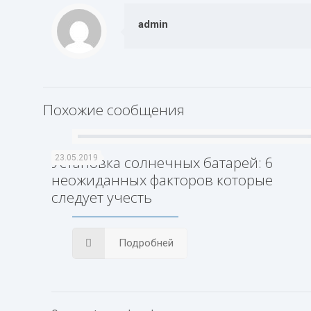
admin
Похожие сообщения
Установка солнечных батарей: 6
23.05.2019
неожиданных факторов которые
следует учесть
Подробней