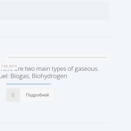
There are two main types of gaseous
17.05.2019
fuel: Biogas; Biohydrogen
Подробней