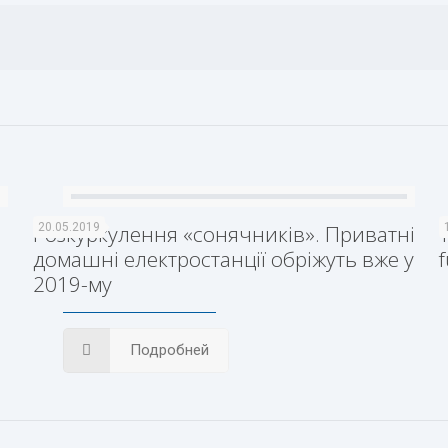
Розкуркулення «сонячників». Приватні
20.05.2019
домашні електростанції обріжуть вже у
2019-му
Подробней