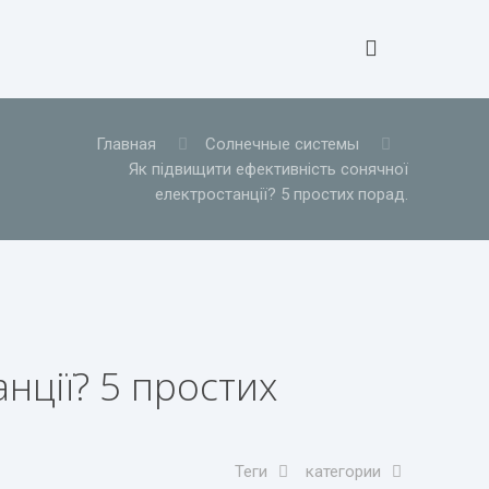
Главная
Солнечные системы
Як підвищити ефективність сонячної
електростанції? 5 простих порад.
нції? 5 простих
Теги
категории