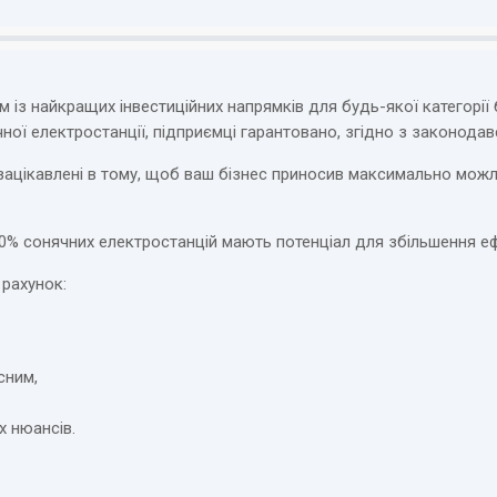
м із найкращих інвестиційних напрямків для будь-якої категорії
ної електростанції, підприємці гарантовано, згідно з законода
зацікавлені в тому, щоб ваш бізнес приносив максимально можли
 80% сонячних електростанцій мають потенціал для збільшення е
 рахунок:
сним,
х нюансів.