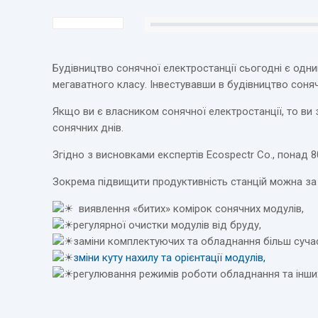
Будівництво сонячної електростанції сьогодні є одни
мегаватного класу. Інвестувавши в будівництво соняч
Якщо ви є власником сонячної електростанції, то ви 
сонячних днів.
Згідно з висновками експертів Ecospectr Co., понад
Зокрема підвищити продуктивність станцій можна за
️ виявлення «битих» комірок сонячних модулів,
️регулярної очистки модулів від бруду,
️заміни комплектуючих та обладнання більш суча
️зміни куту нахилу та орієнтації модулів,
️регулювання режимів роботи обладнання та інши