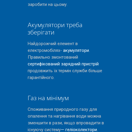
заробити на цьому.
Акумулятори треба
зберігати
Найдорожчий елемент в
електромобілях-
акумулятори
.
Правильно змонтований
сертифікований зарядний пристрій
продовжить їх термін служби більше
гарантійного.
Газ на мінімум
Споживання природного газу для
опалення та нагрівання води можна
зменшити в рази, якщо впровадити в
існуючу систему
— геліоколектори.