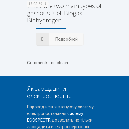
There are two main types of
17.05.2019
gaseous fuel: Biogas;
Biohydrogen
Подробней
Comments are closed.
Як заощадити
електроенергію
Впровадження в існуючу систему
електропостачання
систему
ECOSPECTR
дозволить не тільки
заощадити електроенергію але і