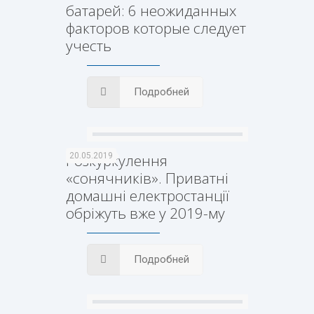
батарей: 6 неожиданных
факторов которые следует
учесть
Подробней
Розкуркулення
20.05.2019
«сонячників». Приватні
домашні електростанції
обріжуть вже у 2019-му
Подробней